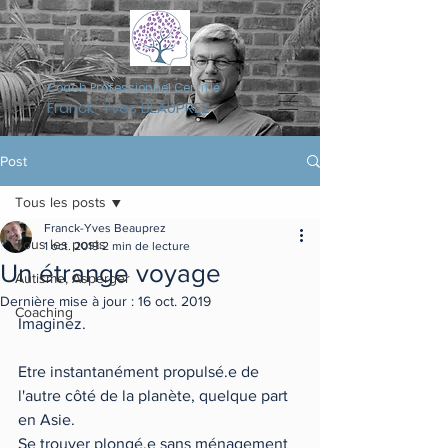
Coach Professionnel Certifié
Franck-Yves BEAUPREZ
Post
Tous les posts
Franck-Yves Beauprez
Tous les posts
1 oct. 2019
2 min de lecture
Un étrange voyage
Autisme, Asperger
Dernière mise à jour :
16 oct. 2019
Coaching
Imaginez.
Etre instantanément propulsé.e de 
l'autre côté de la planète, quelque part 
en Asie. 
Se trouver plongé.e sans ménagement 