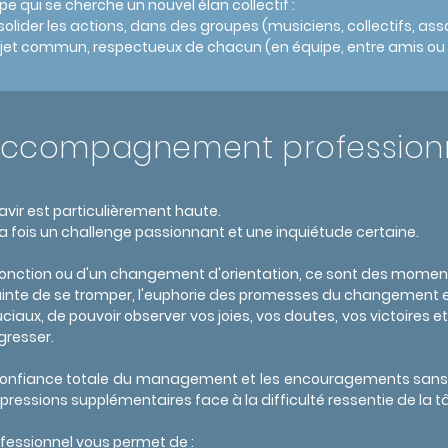
pe qui se cherche un nouvel élan collectif :
lider les actions, dans des groupes (musiciens, collectifs, ass
rojet commun, respectueux de chacun (en équipe, entre amis o
ccompagnement profession
vir est particulièrement haute.
a fois un challenge passionnant et une inquiétude certaine.
e fonction ou d'un changement d'orientation, ce sont des moments
crainte de se tromper, l'euphorie des promesses du changement et
uciaux, de pouvoir observer vos joies, vos doutes, vos victoires 
gresser.
 confiance totale du management et les encouragements sans f
pressions supplémentaires face à la difficulté ressentie de la t
ssionnel vous permet de :