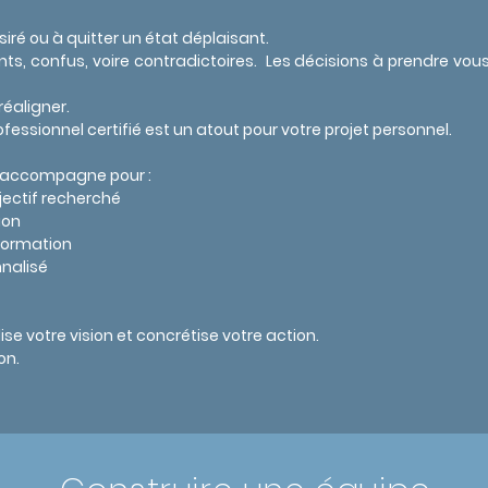
iré ou à quitter un état déplaisant.
, confus, voire contradictoires. L
es décisions à prendre vou
réaligner.
sionnel certifié est un atout pour votre projet personnel.
s accompagne pour :
objectif recherché
ion
sformation
nnalisé
lise
votre vision et concrétise votre action.
on.