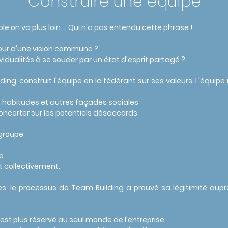
Construire une équipe
e on va plus loin ... Qui n'a pas entendu cette phrase !
ur d'une vision commune ?
alités à se souder par un état d'esprit partagé ?
g, construit l'équipe en la fédérant sur ses valeurs. L'équipe i
 habitudes et autres façades sociales
concerter sur les potentiels désaccords
 groupe
pe
t collectivement.
 le processus de Team Building a prouvé sa légitimité aupr
 plus réservé au seul monde de l'entreprise.