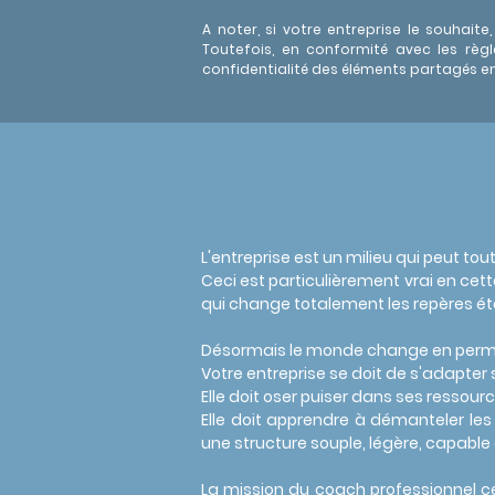
A noter, si votre entreprise le souhai
Toutefois, en conformité avec les règl
confidentialité des éléments partagés en
L'entreprise est un milieu qui peut to
Ceci est particulièrement vrai en ce
qui change totalement les repères éta
Désormais l
e monde change en perman
Votre entreprise se doit de s'adapter
Elle doit oser puiser dans ses ressour
Elle doit apprendre à démanteler les
une structure souple, légère, capable d
La mission du coach professionnel ce