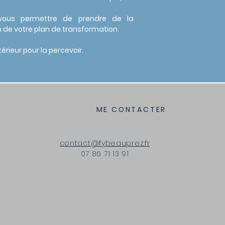
 vous permettre de prendre de la
n de votre plan de transformation.
érieur pour la percevoir.
ME CONTACTER
contact@fybeauprez.fr
07 86 71 13 91