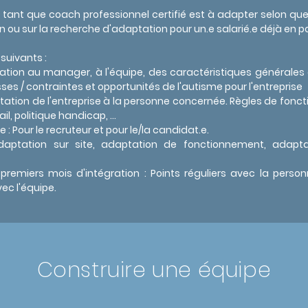
tant que coach professionnel certifié est à adapter selon que
ou sur la recherche d'adaptation pour un.e salarié.e déjà en p
suivants :
tion au manager, à l'équipe, des caractéristiques générales e
lesses / contraintes et opportunités de l'autisme pour l'entreprise
ntation de l'entreprise à la personne concernée. Règles de fonc
vail, politique handicap, …
: Pour le recruteur et pour le/la candidat.e.
daptation sur site, adaptation de fonctionnement, adaptati
emiers mois d'intégration : Points réguliers avec la personn
c l'équipe.
Construire une équipe