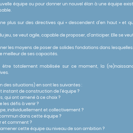
ouvelle équipe ou pour donner un nouvel élan à une équipe exi
sable.
nne plus sur des directives qui « descendent d'en haut » et qu'
 du jeu, se veut agile, capable de proposer, d'anticiper. Elle se v
ner les moyens de poser de solides fondations dans lesquelles 
e meilleur de ses capacités.
r être totalement mobilisée sur ce moment, la (re)naissan
ives.
 des situations) en sont les suivantes :
t instant de construction de l'équipe ?
tés, qui ont amené à ce choix ?
le les défis à venir ?
e, individuellement et collectivement ?
n commun dans cette équipe ?
er et comment ?
 amener cette équipe au niveau de son ambition ?