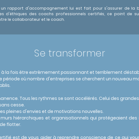
te, un rapport d'accompagnement lui est fait pour s'assurer de la
es d'éthiques des coachs professionnels certifiés, ce point de su
tre le collaborateur et le coach.
Se transformer
ut à la fois être extrêmement passionnant et terriblement
déstab
tte période où nombre d'entreprises se cherchent un nouveau mod
blis.
ence. Tous les rythmes se sont accélérés. Celui des grandes
 sans cesse.
ces pleines d'envies et de motivations nouvelles.
 murs hiérarchiques et organisationnels qui protégeaient des i
e flotter.
rtifié est de vous aider à reprendre conscience de ce qui vo