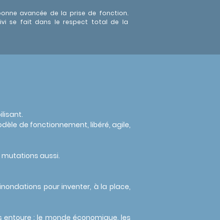
 bonne avancée de la prise de fonction.
ivi se fait dans le respect total de la
ilisant
.
èle de fonctionnement, libéré, agile,
 mutations aussi.
nondations pour inventer, à la place,
us entoure : le monde économique, les