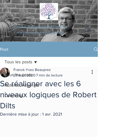
Coach Professionnel Certifié
Franck-Yves BEAUPREZ
Post
Tous les posts
Franck-Yves Beauprez
Tous les posts
27 août 2020
7 min de lecture
Se réaligner avec les 6
Autisme, Asperger
niveaux logiques de Robert
Coaching
Dilts
Dernière mise à jour :
1 avr. 2021